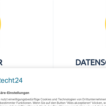
R
DATENS
Netzwerk für Datenschutzbea
 Themen und Neuigkeiten aus
In jedem von uns schlummert 
Datenschutzverantwortliche u
diesem Thema beschäftigen.
Dennoch könnte man hin und 