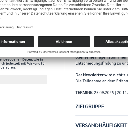
Web, Print, TV und Social Me
einen guten Tipp gebrauchen
Um dies zu ermöglichen und
und zu unterstützen haben wi
Der Kernpunkt des Coffee Cha
zwischen den Teilnehmern. 
den Newsletter von
Informationen weitergegeben
H mir per E-Mail an mich
enheitsbefragungen zusendet.
oder seine Fragen zum Thema
enbezogenen Daten, wie in
Entscheidungsfindung zu un
ich jederzeit mit Wirkung für
iderrufen.
Der Newsletter wird nicht 
Die Teilnahme an dem Erfahru
TERMINE:
25.09.2025 | 20.11.
ZIELGRUPPE
VERSANDHÄUFIGKEIT